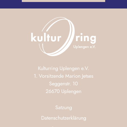
Kulturring Uplengen e.V.
1. Vorsitzende Marion Jetses
Seggenstr. 10
26670 Uplengen
Satzung
Datenschutzerklärung