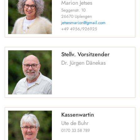
Marion Jetses
Seggenstr. 10
26670 Uplengen
jetsesmarion@gmail.com
+49 4956/926925
Stellv. Vorsitzender
Dr. Jürgen Dänekas
Kassenwartin
Ute de Buhr
0170 33 58 789