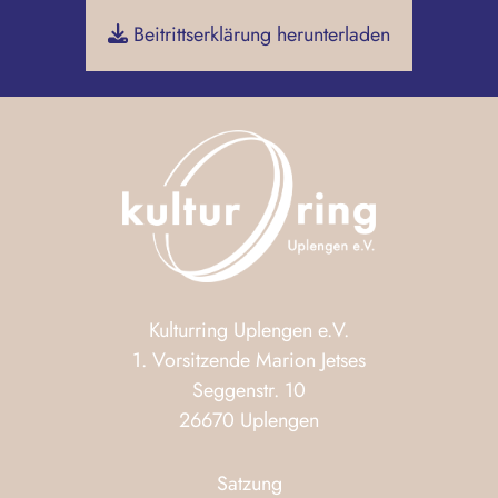
Beitrittserklärung herunterladen
Kulturring Uplengen e.V.
1. Vorsitzende Marion Jetses
Seggenstr. 10
26670 Uplengen
Satzung