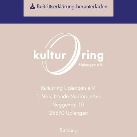
Beitrittserklärung herunterladen
Kulturring Uplengen e.V.
1. Vorsitzende Marion Jetses
Seggenstr. 10
26670 Uplengen
Satzung