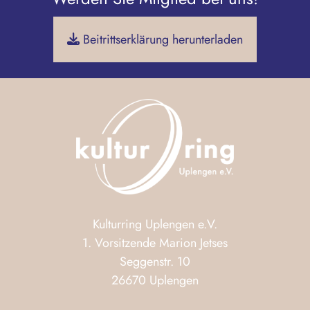
Beitrittserklärung herunterladen
Kulturring Uplengen e.V.
1. Vorsitzende Marion Jetses
Seggenstr. 10
26670 Uplengen