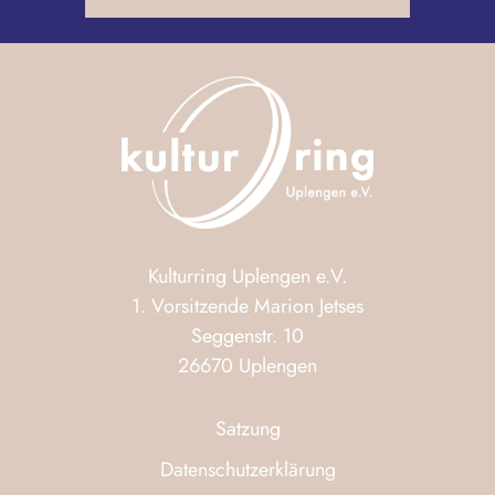
Kulturring Uplengen e.V.
1. Vorsitzende Marion Jetses
Seggenstr. 10
26670 Uplengen
Satzung
Datenschutzerklärung